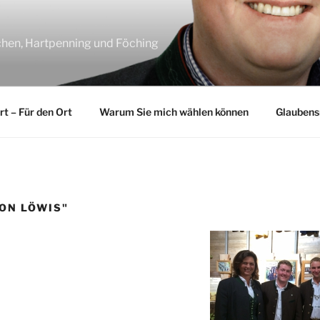
chen, Hartpenning und Föching
t – Für den Ort
Warum Sie mich wählen können
Glauben
ON LÖWIS"