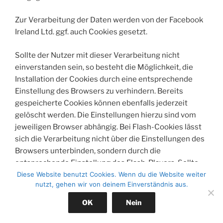
Zur Verarbeitung der Daten werden von der Facebook
Ireland Ltd. ggf. auch Cookies gesetzt.
Sollte der Nutzer mit dieser Verarbeitung nicht
einverstanden sein, so besteht die Möglichkeit, die
Installation der Cookies durch eine entsprechende
Einstellung des Browsers zu verhindern. Bereits
gespeicherte Cookies können ebenfalls jederzeit
gelöscht werden. Die Einstellungen hierzu sind vom
jeweiligen Browser abhängig. Bei Flash-Cookies lässt
sich die Verarbeitung nicht über die Einstellungen des
Browsers unterbinden, sondern durch die
entsprechende Einstellung des Flash-Players. Sollte
der Nutzer die Installation der Cookies verhindern oder
Diese Website benutzt Cookies. Wenn du die Website weiter
nutzt, gehen wir von deinem Einverständnis aus.
einschränken, kann dies dazu führen, dass nicht
sämtliche Funktionen von Facebook vollumfänglich
OK
Nein
nutzbar sind.