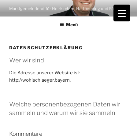
Zum
Marktgemeinderat für Holzkirchen, Hartpenning und Föching
Inhalt
springen
Menü
DATENSCHUTZERKLÄRUNG
Wer wir sind
Die Adresse unserer Website ist:
http://wohlschlaeger.bayern.
Welche personenbezogenen Daten wir
sammeln und warum wir sie sammeln
Kommentare