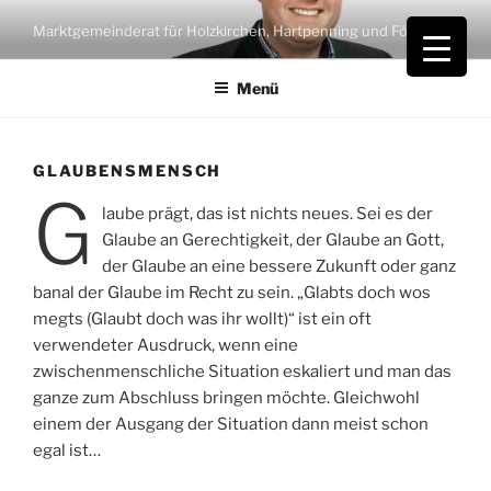
Zum
Marktgemeinderat für Holzkirchen, Hartpenning und Föching
Inhalt
springen
Menü
GLAUBENSMENSCH
G
laube prägt, das ist nichts neues. Sei es der
Glaube an Gerechtigkeit, der Glaube an Gott,
der Glaube an eine bessere Zukunft oder ganz
banal der Glaube im Recht zu sein. „Glabts doch wos
megts (Glaubt doch was ihr wollt)“ ist ein oft
verwendeter Ausdruck, wenn eine
zwischenmenschliche Situation eskaliert und man das
ganze zum Abschluss bringen möchte. Gleichwohl
einem der Ausgang der Situation dann meist schon
egal ist…