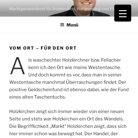
Zum
Marktgemeinderat für Holzkirchen, Hartpenning und Föching
Inhalt
springen
Menü
VOM ORT – FÜR DEN ORT
A
ls waschechter Holzkirchner bzw. Fellacher
kenn ich den Ort wie meine Westentasche.
Und doch kommt es vor, dass man in seiner
Westentasche manchmal Überraschungen findet. Der
positive Geldscheinfund ist ebenso dabei, wie der Fund
eines alten Taschentuchs.
Holzkirchen zeigt sich immer wieder von einer neuen
Seite und stets war Holzkirchen ein Ort des Wandels.
Die Begrifflichkeit „Markt“ Holzkirchen zeigt, dass sich
hier immer schon was bewegt hat. Der Handel, der