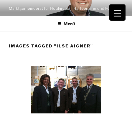
Zum
Marktgemeinderat für Holzkirchen, Hartpenning und Föching
Inhalt
springen
Menü
IMAGES TAGGED "ILSE AIGNER"